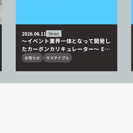
2026.06.11
News
～イベント業界一体となって開発し
たカーボンカリキュレーター～ EVE
NT CARBON SIMULATOR始動。J
お知らせ
サステナブル
ACE加盟15社による運用ワーキン
ググループを設立、実地試験運用を
開始