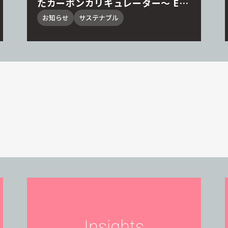
たカーボンカリキュレーター～ EVE
NT CARBON SIMULATOR始動。J
お知らせ
サステナブル
ACE加盟15社による運用ワーキン
ググループを設立、実地試験運用を
開始