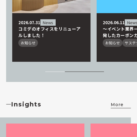
2026.07.31
News
2026.06.11
New
コミデのオフィスをリニューア
～イベント業界
ルしました！
発したカーボン
ー～ EVENT CA
お知らせ
お知らせ
サステ
SIMULATOR始
社による運用ワ
プを設立、実地
Insights
More