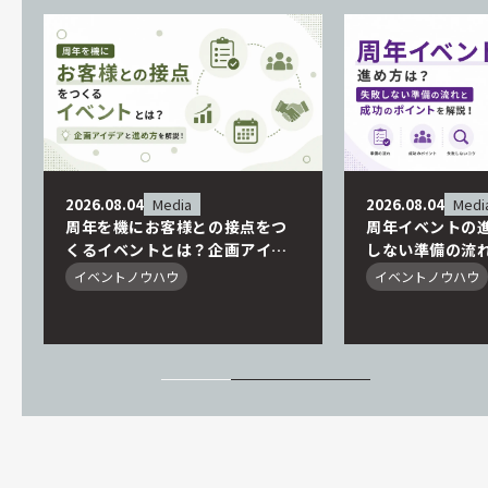
2026.08.04
Media
2026.08.04
Medi
周年を機にお客様との接点をつ
周年イベントの
くるイベントとは？企画アイデ
しない準備の流
アと進め方を解説！
ントを解説！
イベントノウハウ
イベントノウハウ