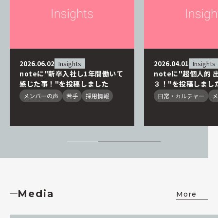
2026.06.02
Insights
2026.04.01
Insights
noteに"新卒入社し1年間働いて
noteに"超個人的
感じた事！"を投稿しました
３！"を投稿しまし
メンバーの声
若手
採用情報
日常・カルチャー
メ
Media
More