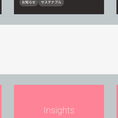
NT CARBON SIMULATOR始動。J
お知らせ
サステナブル
ACE加盟15社による運用ワーキン
ググループを設立、実地試験運用を
開始