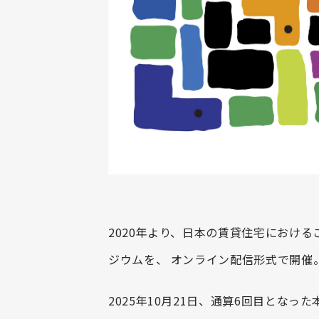
2020
年より、日本の賃貸住宅における
ジウムを、 オンライン配信形式で開催
2025
年
10
月
21
日、通算
6
回目となった