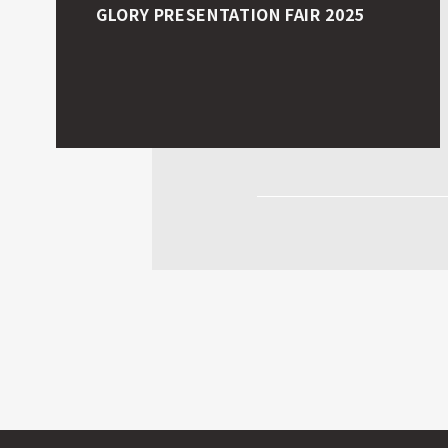
テイケイ株式会社 TVCM 『新入社
員』篇