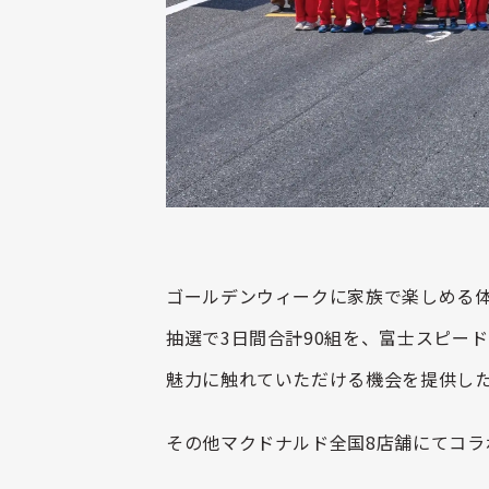
ゴールデンウィークに家族で楽しめる
抽選で
3
日間合計
90
組を、富士スピード
魅力に触れていただける機会を提供し
その他マクドナルド全国
8
店舗にてコラ