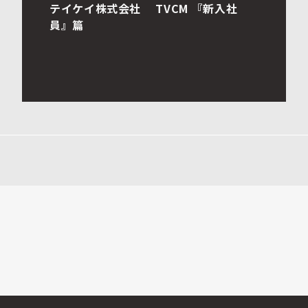
トリドールHD｜永年勤続表彰式典 HA
PPINESS KANDO Creators Ceremon
y 2026