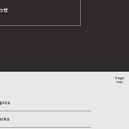
わせ
Page
top
pics
rks