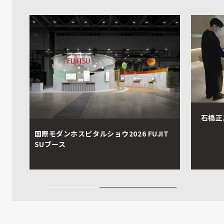
石橋正二郎記念館｜展示室リニューアル
GL
JIT